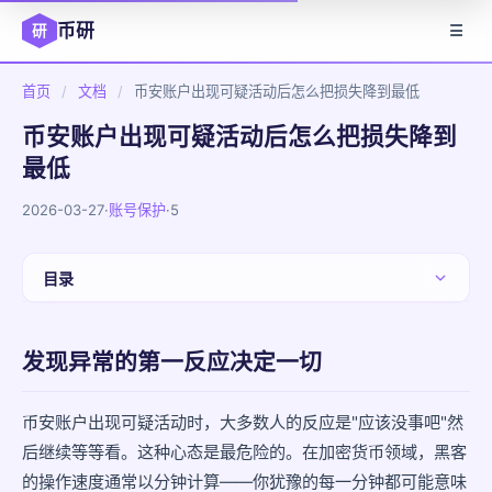
币研
研
☰
首页
/
文档
/
币安账户出现可疑活动后怎么把损失降到最低
币安账户出现可疑活动后怎么把损失降到
最低
2026-03-27
·
账号保护
·
5
目录
发现异常的第一反应决定一切
发现异常的第一反应决定一切
第一步：60秒内冻结账户
第二步：盘点损失
币安账户出现可疑活动时，大多数人的反应是"应该没事吧"然
后继续等等看。这种心态是最危险的。在加密货币领域，黑客
第三步：找出入侵源头
的操作速度通常以分钟计算——你犹豫的每一分钟都可能意味