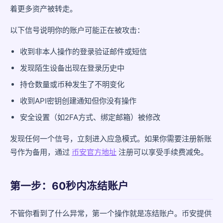
着更多资产被转走。
第四步：清除威胁
以下信号说明你的账户可能正在被攻击：
第五步：恢复账户并加固
收到非本人操作的登录验证邮件或短信
第六步：后续处理
发现陌生设备出现在登录历史中
常见问题
持仓数量或币种发生了不明变化
收到API密钥创建通知但你没有操作
安全设置（如2FA方式、绑定邮箱）被修改
发现任何一个信号，立刻进入应急模式。如果你需要注册新账
号作为备用，通过
币安官方地址
注册可以享受手续费减免。
第一步：60秒内冻结账户
不管你看到了什么异常，第一个操作就是冻结账户。币安提供