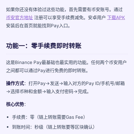
如果你还没有体验过这些功能，首先需要有币安账号。通过
功能五：跨境转账
币安官方地址
注册可以享受手续费减免。安卓用户
下载APK
开通和设置
安装后在首页就能找到Pay入口。
资金来源
功能一：零手续费即时转账
Binance Pay的局限性
常见问题
这是Binance Pay最基础也最实用的功能。任何两个币安用户
之间都可以通过Pay进行免费的即时转账。
操作方式
：打开Pay→发送→输入对方的Pay ID/手机号/邮箱
→选择币种和金额→输入支付密码→完成。
核心优势
：
手续费：零（链上转账需要Gas Fee）
到账时间：秒级（链上转账要等区块确认）