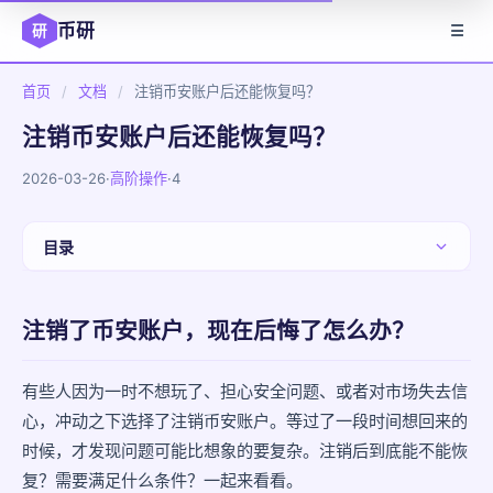
币研
研
☰
首页
/
文档
/
注销币安账户后还能恢复吗？
注销币安账户后还能恢复吗？
2026-03-26
·
高阶操作
·
4
目录
注销了币安账户，现在后悔了怎么办？
注销了币安账户，现在后悔了怎么办？
注销币安账户的流程是什么？
注销后能恢复吗？
有些人因为一时不想玩了、担心安全问题、或者对市场失去信
心，冲动之下选择了注销币安账户。等过了一段时间想回来的
恢复后资产还在吗？
时候，才发现问题可能比想象的要复杂。注销后到底能不能恢
复？需要满足什么条件？一起来看看。
冷静期过了还有办法吗？