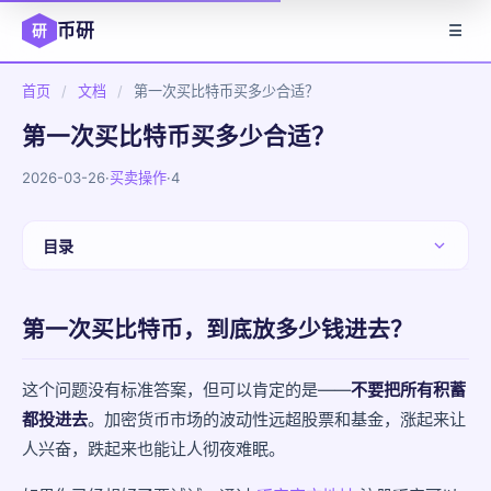
币研
研
☰
首页
/
文档
/
第一次买比特币买多少合适？
第一次买比特币买多少合适？
2026-03-26
·
买卖操作
·
4
目录
第一次买比特币，到底放多少钱进去？
第一次买比特币，到底放多少钱进去？
先问自己三个问题
一些参考数字
这个问题没有标准答案，但可以肯定的是——
不要把所有积蓄
都投进去
。加密货币市场的波动性远超股票和基金，涨起来让
纯体验阶段：100-500元人民币
人兴奋，跌起来也能让人彻夜难眠。
小额试水阶段：1000-5000元人民币