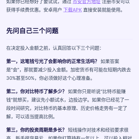
如果你已经想好了要试试，通过
币安官方地址
注册币安可以
获得手续费优惠。安卓用户
下载APK
直接安装就能使用。
正式配置阶段：个人可投资资产的5%-15%
为什么不建议一次性投入大笔资金？
先问自己三个问题
定投怎么操作？
在决定投入金额之前，认真回答以下三个问题：
需要避免的心态
第一，这笔钱亏光了会影响你的正常生活吗？
如果答案
小结
是"会"，那就要减少投入金额。加密货币有可能在短期内跌去
30%甚至50%，你必须做好这个心理准备。
第二，你对比特币了解多少？
如果你只是听说"比特币能赚
钱"就想买，建议先小额试水，边投边学。如果你已经花了一
段时间研究，对比特币的基本原理、历史价格走势有一定了
解，可以适当提高比例。
第三，你的投资周期是多长？
短线操作对技术和经验要求很
高，新手很容易亏。如果你打算持有一年以上，可以投入相对