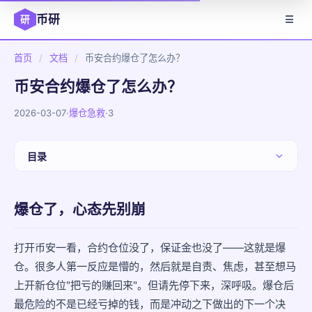
币研
研
☰
首页
/
文档
/
币安合约爆仓了怎么办？
币安合约爆仓了怎么办？
2026-03-07
·
爆仓急救
·
3
目录
爆仓了，心态先别崩
爆仓了，心态先别崩
首先搞明白：爆仓到底是怎么回事？
爆仓后第一步：查看清算记录
打开币安一看，合约仓位没了，保证金也没了——这就是爆
仓。很多人第一反应是懵的，然后就是自责、焦虑，甚至想马
第二步：复盘这次操作
上开新仓位"把亏的赚回来"。但请先停下来，深呼吸。爆仓后
最危险的不是已经亏掉的钱，而是冲动之下做出的下一个决
第三步：不要急着&quot;报仇式交易&quot;