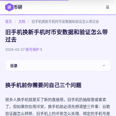
币研
研
☰
首页
/
文档
/
旧手机换新手机时币安数据和验证怎么带过去
旧手机换新手机时币安数据和验证怎么带
过去
2026-03-27
·
账号保护
·
5
目录
换手机前你需要问自己三个问题
换手机前你需要问自己三个问题
情况一：旧手机还在手边
情况二：旧手机已经不在了
很多人换手机就是买了新的直接用，旧手机扔抽屉里或者卖
了。但如果你在用币安，换手机前必须先想清楚三件事：谷歌
情况三：换手机同时换号
验证器怎么转移、旧手机上的币安怎么处理、绑定的手机号是