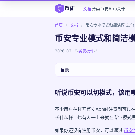
币研
研
文档
分类
币安App
关于
首页
/
文档
/
币安专业模式和简洁模式差
币安专业模式和简洁
2026-03-10
·
买卖操作
·
4
目录
听说币安可以切模式，该用哪个？
听说币安可以切模式，该用
简洁模式是什么样的？
专业模式是什么样的？
不少用户在打开币安App时注意到可以在
长什么样，也有人一上来就在专业模式
两种模式的核心区别
如果你还没有注册币安，可以通过
币安
怎么在两种模式之间切换？