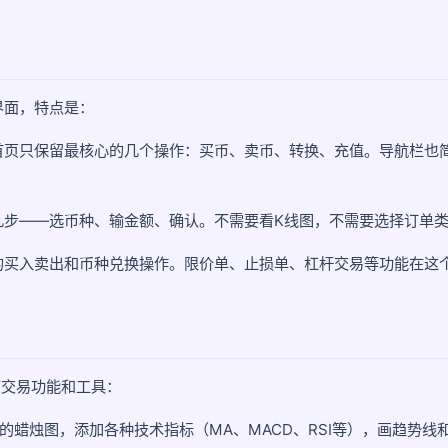
界面，特点是：
首页只保留最核心的几个操作：买币、卖币、转换、充值。导航栏也
几步——选币种、输金额、确认。不需要看K线图，不需要选择订单
的买入卖出和币种兑换操作。限价单、止损单、杠杆交易等功能在这
有交易功能和工具：
的蜡烛图，添加各种技术指标（MA、MACD、RSI等），画趋势线