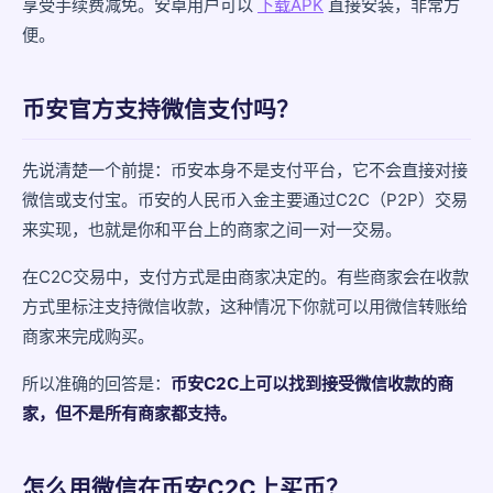
享受手续费减免。安卓用户可以
下载APK
直接安装，非常方
便。
2. 转账备注千万别乱写
3. 商家可能不太愿意收微信
币安官方支持微信支付吗？
有没有比微信更好的支付选择？
先说清楚一个前提：币安本身不是支付平台，它不会直接对接
小额买入用微信问题不大
微信或支付宝。币安的人民币入金主要通过C2C（P2P）交易
总结
来实现，也就是你和平台上的商家之间一对一交易。
在C2C交易中，支付方式是由商家决定的。有些商家会在收款
方式里标注支持微信收款，这种情况下你就可以用微信转账给
商家来完成购买。
所以准确的回答是：
币安C2C上可以找到接受微信收款的商
家，但不是所有商家都支持。
怎么用微信在币安C2C上买币？