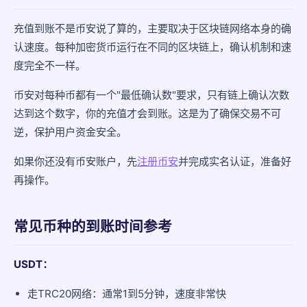
充值前可以做什么准备
充值到账不是币安说了算的，主要取决于区块链网络本身的确
选择合适的网络
认速度。每种加密货币运行在不同的区块链上，确认机制和速
度完全不一样。
先小额测试
币安对每种币都有一个"最低确认数"要求，只有链上确认次数
确认地址和网络一致
达到这个数字，你的充值才会到账。这是为了确保交易不可
逆，保护用户资金安全。
常见问题
如果你还没有币安账户，先
充值超过一个小时还没到账正常吗？
注册币安
并完成实名认证，准备好
再操作。
充值到账了但是看不到余额？
同一笔充值为什么到账金额少了？
常见币种的到账时间参考
安全提醒
USDT：
走TRC20网络：通常1到5分钟，速度非常快