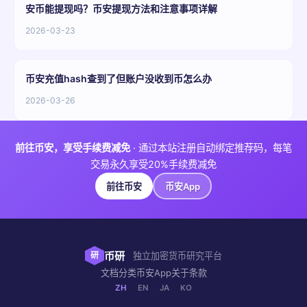
安币能提现吗？币安提现方法和注意事项详解
2026-03-23
币安充值hash查到了但账户没收到币怎么办
2026-03-26
前往币安，享受手续费减免
· 通过本站注册自动绑定推荐码，每笔
交易永久享受20%手续费减免
前往币安
币安App
币研
研
独立加密货币研究平台
文档
分类
币安App
关于
条款
ZH
EN
JA
KO