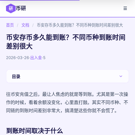
币研
研
☰
首页
/
文档
/
币安存币多久能到账？不同币种到账时间差别很大
币安存币多久能到账？不同币种到账时间
差别很大
2026-03-26
·
出入金
·
5
目录
到账时间取决于什么
往币安充值之后，最让人焦虑的就是等到账。尤其是第一次操
作的时候，看着余额没变化，心里直打鼓。其实不同币种、不
常见币种的到账时间参考
同链的到账时间差别非常大，搞清楚这些你就不会慌了。
为什么有时候特别慢
怎么查看充值进度
到账时间取决于什么