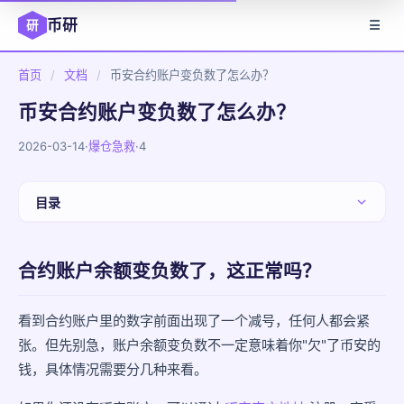
币研
研
☰
首页
/
文档
/
币安合约账户变负数了怎么办？
币安合约账户变负数了怎么办？
2026-03-14
·
爆仓急救
·
4
目录
合约账户余额变负数了，这正常吗？
合约账户余额变负数了，这正常吗？
情况一：资金费率扣除导致的临时负数
情况二：全仓模式下多个仓位的浮动盈亏
看到合约账户里的数字前面出现了一个减号，任何人都会紧
张。但先别急，账户余额变负数不一定意味着你"欠"了币安的
情况三：爆仓后的穿仓亏损
钱，具体情况需要分几种来看。
怎么确认自己属于哪种情况？