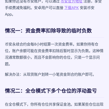
如果你还没有币安账户，可以通过
币安官方地址
注册，享受
手续费减免福利。安卓用户可以直接
下载APK
安装币安
账户负数需要我补钱吗？
App。
怎么预防账户出现负数？
小结
情况一：资金费率扣除导致的临时负数
币安永续合约会每8小时结算一次资金费率。如果你持有仓
位，账户余额可能在资金费率扣除后暂时显示为负数。这种情
况通常数额很小，而且不会影响你的仓位，只是一个显示问
题。
解决办法：从现货账户划转一小笔资金到合约账户即可。
情况二：全仓模式下多个仓位的浮动盈亏
在全仓模式下，你所有仓位共享保证金池。如果某些仓位出现